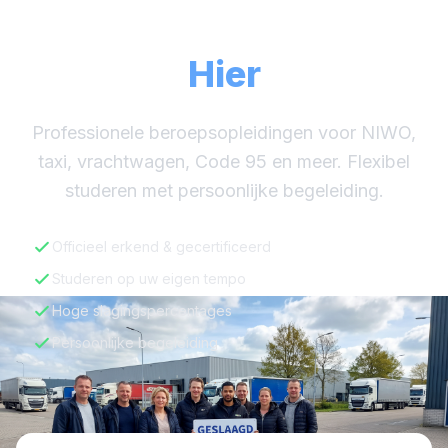
Uw Carrière Begint
Hier
Professionele beroepsopleidingen voor NIWO,
taxi, vrachtwagen, Code 95 en meer. Flexibel
studeren met persoonlijke begeleiding.
Officieel erkend & gecertificeerd
Studeren op uw eigen tempo
Hoge slagingspercentages
Persoonlijke begeleiding